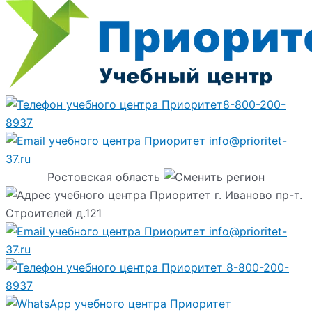
8-800-200-
8937
info@prioritet-
37.ru
Ростовская область
г. Иваново пр-т.
Строителей д.121
info@prioritet-
37.ru
8-800-200-
8937