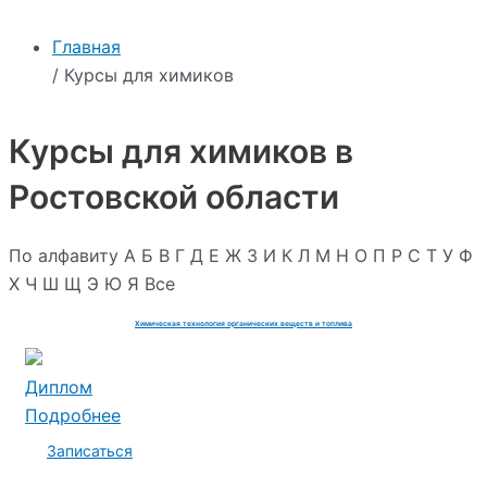
Главная
/ Курсы для химиков
Курсы для химиков в
Ростовской области
По алфавиту
А
Б
В
Г
Д
Е
Ж
З
И
К
Л
М
Н
О
П
Р
С
Т
У
Ф
Х
Ч
Ш
Щ
Э
Ю
Я
Все
Химическая технология органических веществ и топлива
Диплом
Подробнее
Записаться